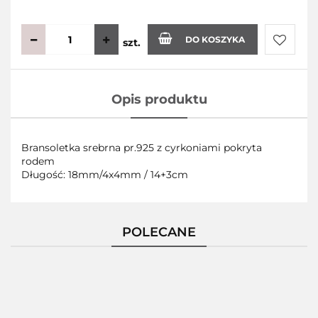
DO KOSZYKA
szt.
Do
Opis produktu
przecho
Bransoletka srebrna pr.925 z cyrkoniami pokryta
rodem
Długość: 18mm/4x4mm / 14+3cm
POLECANE