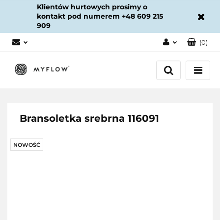
Klientów hurtowych prosimy o
kontakt pod numerem +48 609 215
909
(
0
)
Zaloguj się
Załóż konto
Dodaj zgłoszenie
Zgody cookies
Bransoletka srebrna 116091
NOWOŚĆ