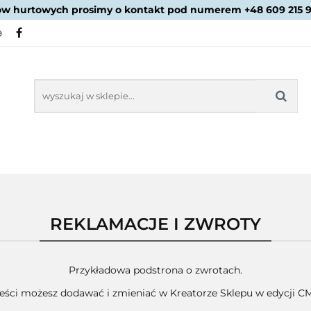
ów hurtowych prosimy o kontakt pod numerem +48 609 215 
PROMOCJE
NOWOŚCI
BESTSELLERY
BLOG
9
NOWOŚCI
BESTSELLERY
REKLAMACJE I ZWROTY
Przykładowa podstrona o zwrotach.
eści możesz dodawać i zmieniać w Kreatorze Sklepu w edycji C