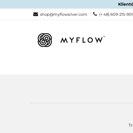
Klient
KATEGORIE
shop@myflowsilver.com
(+ 48) 609-215-90
KATEGORIE
PROMOCJE
Tr