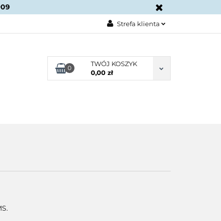
909
KONTAKT
Strefa klienta
Zaloguj się
Załóż konto
TWÓJ KOSZYK
0
0,00 zł
Dodaj zgłoszenie
Zgody cookies
BLOG
KONTAKT
MS.