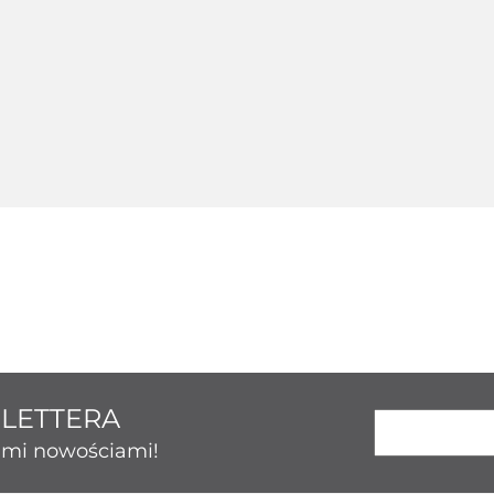
Srebrny 124214
ny 124236
Srebrny 124237
Srebrny 
123.43
50.86
189.26
131.
SLETTERA
kimi nowościami!