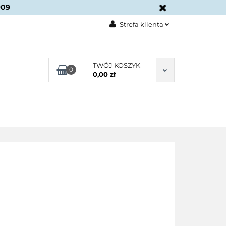
909
KONTAKT
Strefa klienta
Zaloguj się
Załóż konto
TWÓJ KOSZYK
0
0,00 zł
Dodaj zgłoszenie
Zgody cookies
BLOG
KONTAKT