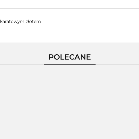
24-karatowym złotem
POLECANE
Pierścionek
ścionek
Pierścionek
Pierśc