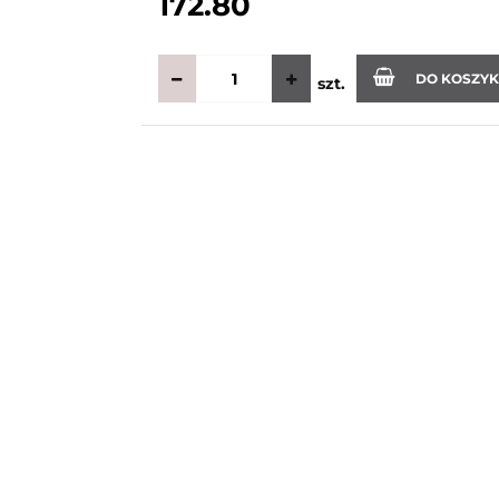
172.80
DO KOSZY
szt.