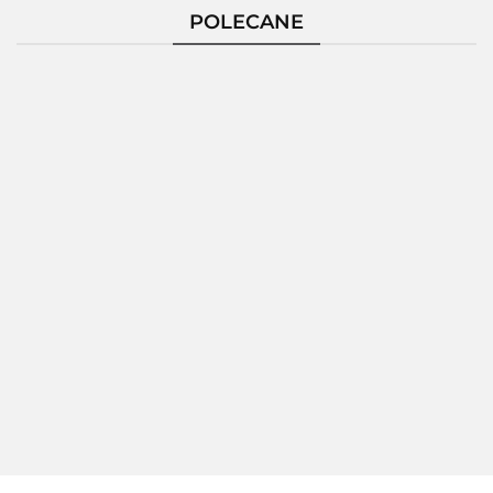
POLECANE
Pierścionek
Pierścionek
Pierścionek
Pierścio
Srebrny
Srebrny
Srebrny
Srebrn
124229
124235
124236
124237
172.80
189.26
150.86
189.2