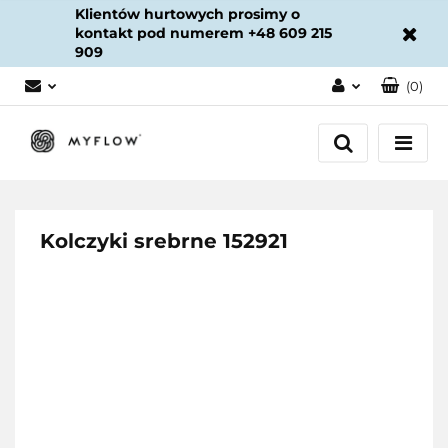
Klientów hurtowych prosimy o
kontakt pod numerem +48 609 215
909
(
0
)
Zaloguj się
Załóż konto
Dodaj zgłoszenie
Zgody cookies
Kolczyki srebrne 152921