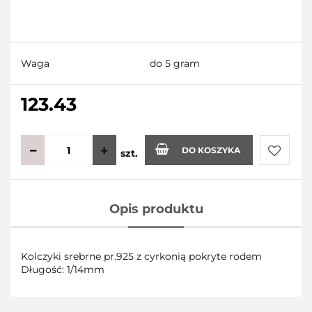
Waga
do 5 gram
123.43
DO KOSZYKA
szt.
Do
Opis produktu
przecho
Kolczyki srebrne pr.925 z cyrkonią pokryte rodem
Długość: 1/14mm