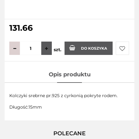
131.66
DO KOSZYKA
szt.
Do
Opis produktu
przecho
Kolczyki srebrne pr.925 z cyrkonią pokryte rodem.
Długość:15mm
POLECANE