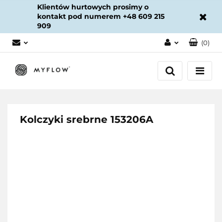
Klientów hurtowych prosimy o
kontakt pod numerem +48 609 215
909
(
0
)
Zaloguj się
Załóż konto
Dodaj zgłoszenie
Zgody cookies
Kolczyki srebrne 153206A