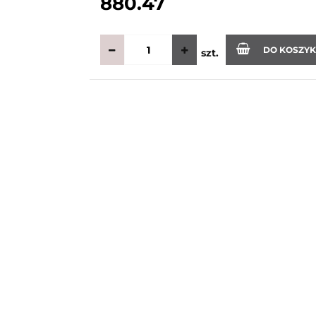
880.47
DO KOSZY
szt.