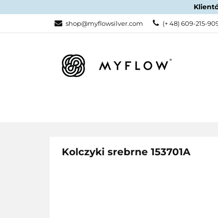
Klient
KATEGORIE
shop@myflowsilver.com
(+ 48) 609-215-90
KATEGORIE
PROMOCJE
Kolczyki srebrne 153701A