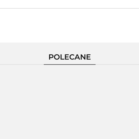
POLECANE
Pierścionek
ścionek
Pierścionek
Pierśc