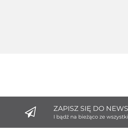
Srebrny 124235
Srebr
Srebrny 124229
189.26
1
172.80
ZAPISZ SIĘ DO NEW
I bądź na bieżąco ze wszyst