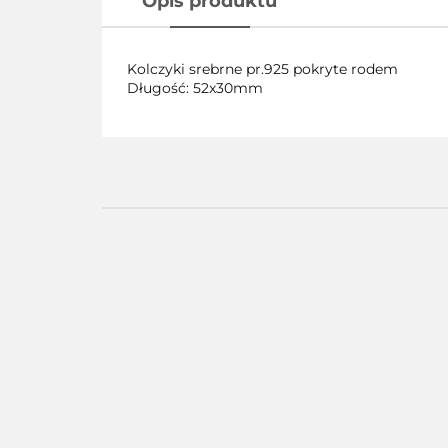
Opis produktu
Kolczyki srebrne pr.925 pokryte rodem
Długość: 52x30mm
Pierścionek
Pier
Pierścionek