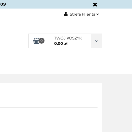
909
KONTAKT
Strefa klienta
Zaloguj się
Załóż konto
TWÓJ KOSZYK
0
0,00 zł
Dodaj zgłoszenie
Zgody cookies
BLOG
KONTAKT