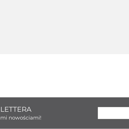
Srebrny 124214
ny 124236
Srebrny 124237
Srebrny 
123.43
50.86
189.26
131.
SLETTERA
kimi nowościami!