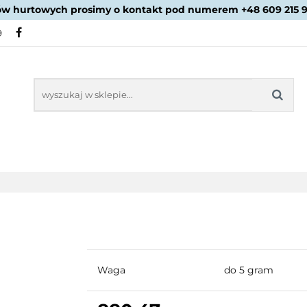
ów hurtowych prosimy o kontakt pod numerem +48 609 215 
PROMOCJE
NOWOŚCI
BESTSELLERY
BLOG
9
NOWOŚCI
BESTSELLERY
Waga
do 5 gram