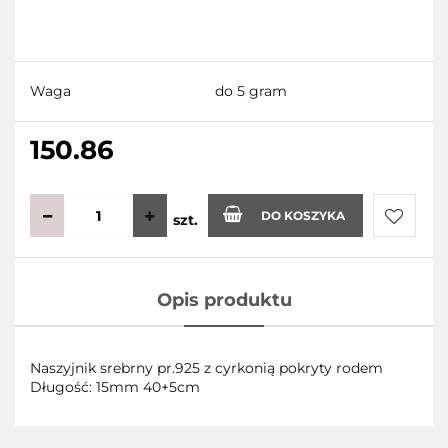
Waga
do 5 gram
150.86
DO KOSZYKA
szt.
Do
Opis produktu
przecho
Naszyjnik srebrny pr.925 z cyrkonią pokryty rodem
Długość: 15mm 40+5cm