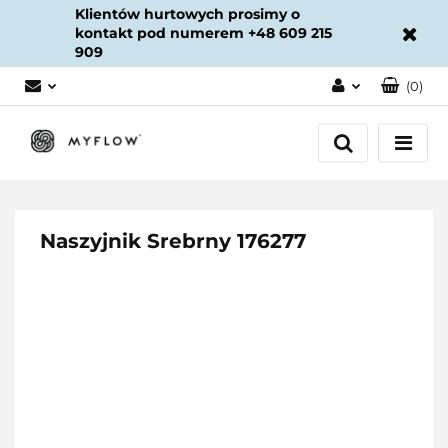
Klientów hurtowych prosimy o
kontakt pod numerem +48 609 215
909
(
0
)
Zaloguj się
Załóż konto
Dodaj zgłoszenie
Zgody cookies
Naszyjnik Srebrny 176277