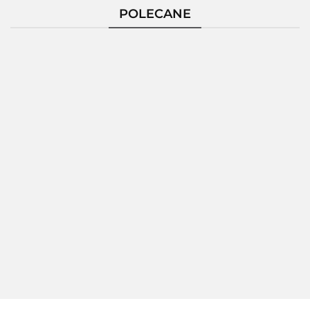
POLECANE
Pierścionek
Pierścionek
Pierścionek
Pierścio
Srebrny
Srebrny
Srebrny
Srebrn
124229
124235
124236
124237
172.80
189.26
150.86
189.2