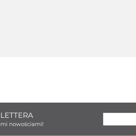
Srebrny 124214
ny 124236
Srebrny 124237
Srebrny 
123.43
50.86
189.26
131.
SLETTERA
kimi nowościami!