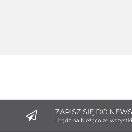
Srebrny 124235
Srebr
Srebrny 124229
189.26
1
172.80
ZAPISZ SIĘ DO NEW
I bądź na bieżąco ze wszyst