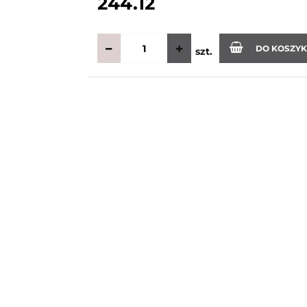
244.12
DO KOSZY
szt.