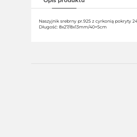
Opis produktu
Naszyjnik srebrny pr.925 z cyrkonią pokryty
Długość: 8x27/8x13mm/40+5cm
Pierścionek
Pier
Pierścionek