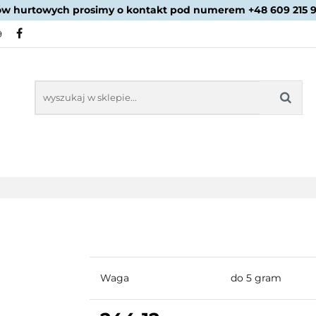
ów hurtowych prosimy o kontakt pod numerem +48 609 215 
PROMOCJE
NOWOŚCI
BESTSELLERY
BLOG
9
NOWOŚCI
BESTSELLERY
Waga
do 5 gram