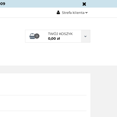
909
KONTAKT
Strefa klienta
Zaloguj się
Załóż konto
TWÓJ KOSZYK
0
0,00 zł
Dodaj zgłoszenie
Zgody cookies
BLOG
KONTAKT