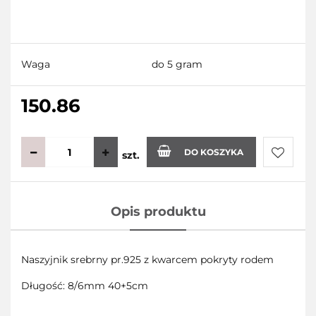
Waga
do 5 gram
150.86
DO KOSZYKA
szt.
Do
Opis produktu
przecho
Naszyjnik srebrny pr.925 z kwarcem pokryty rodem
Długość: 8/6mm 40+5cm