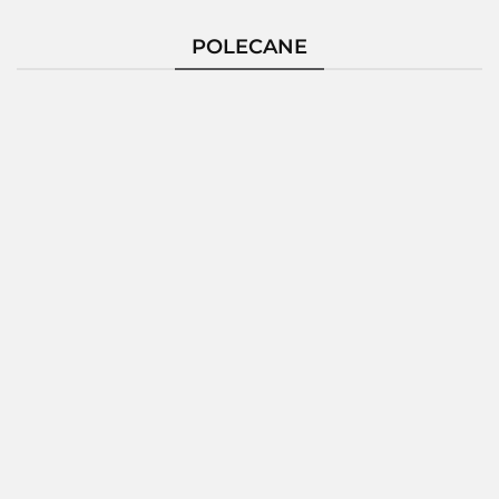
POLECANE
Pierścionek
Pierścionek
Pierścionek
Pierścio
Srebrny
Srebrny
Srebrny
Srebrn
124229
124235
124236
124237
172.80
189.26
150.86
189.2