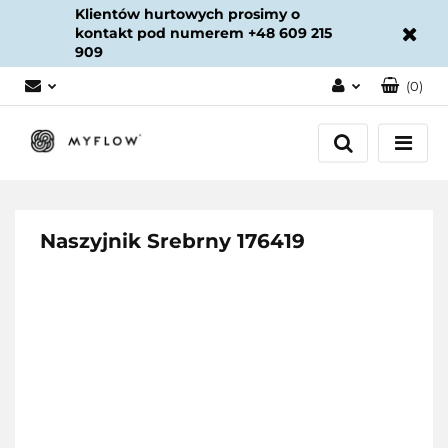
Klientów hurtowych prosimy o
kontakt pod numerem +48 609 215
909
(
0
)
Zaloguj się
Załóż konto
Dodaj zgłoszenie
Zgody cookies
Naszyjnik Srebrny 176419