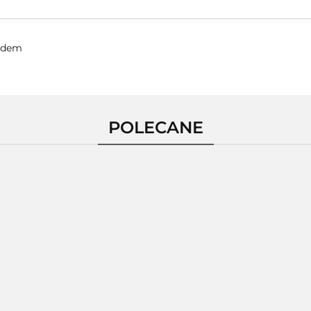
rodem
POLECANE
Pierścionek
ścionek
Pierścionek
Pierśc