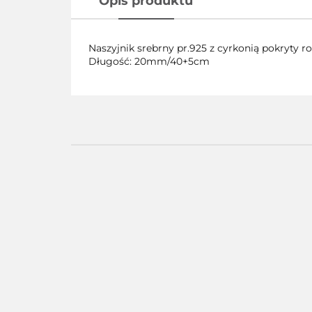
Opis produktu
Naszyjnik srebrny pr.925 z cyrkonią pokryty 
Długość: 20mm/40+5cm
Pierścionek
Pier
Pierścionek