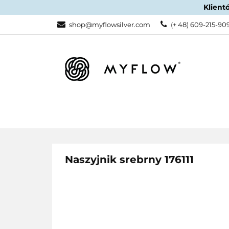
Klient
KATEGORIE
shop@myflowsilver.com
(+ 48) 609-215-90
KATEGORIE
PROMOCJE
Naszyjnik srebrny 176111