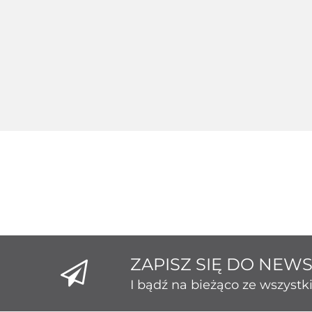
Srebrny 124235
Srebr
Srebrny 124229
189.26
1
172.80
ZAPISZ SIĘ DO NEW
I bądź na bieżąco ze wszyst