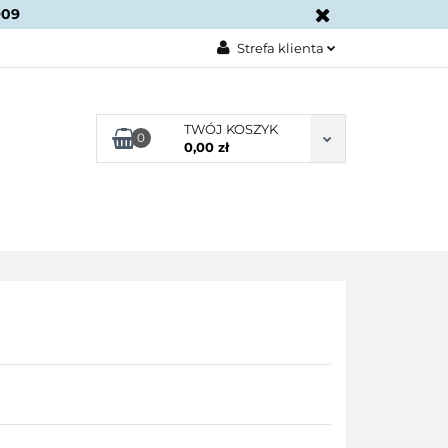
909
KONTAKT
Strefa klienta
Zaloguj się
Załóż konto
TWÓJ KOSZYK
0
0,00 zł
Dodaj zgłoszenie
Zgody cookies
BLOG
KONTAKT