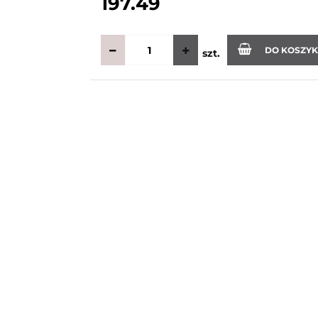
197.49
DO KOSZY
szt.