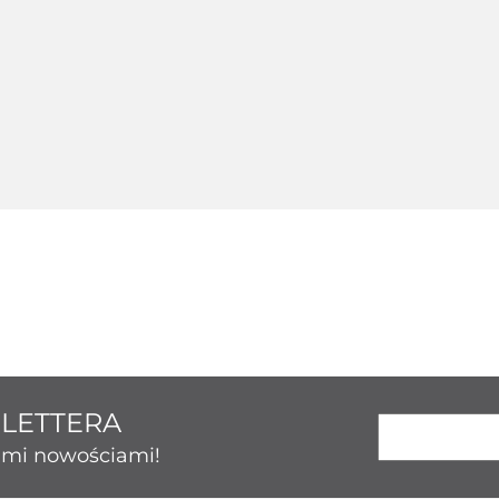
Srebrny 124214
ny 124236
Srebrny 124237
Srebrny 
123.43
50.86
189.26
131.
SLETTERA
kimi nowościami!