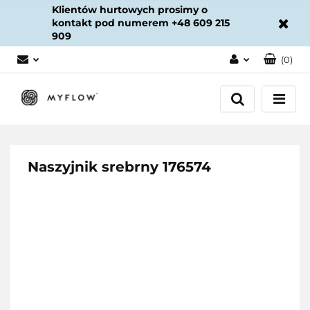
Klientów hurtowych prosimy o
kontakt pod numerem +48 609 215
909
(
0
)
Zaloguj się
Załóż konto
Dodaj zgłoszenie
Zgody cookies
Naszyjnik srebrny 176574