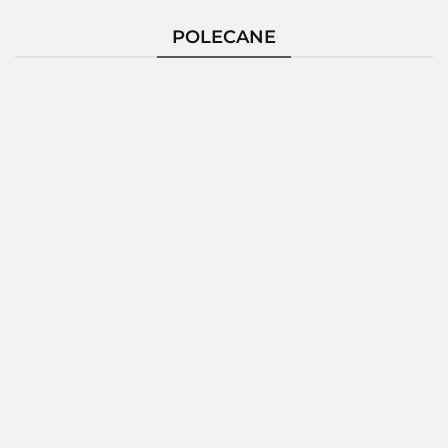
POLECANE
Pierścionek
Pierścionek
Pierścionek
Pierścio
Srebrny
Srebrny
Srebrny
Srebrn
124229
124235
124236
124237
172.80
189.26
150.86
189.2