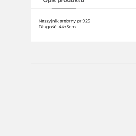
Opis produktu
Naszyjnik srebrny pr.925
Długość: 44+5cm
Pierścionek
Pier
Pierścionek