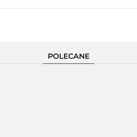
POLECANE
Pierścionek
ścionek
Pierścionek
Pierśc