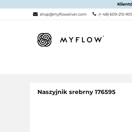
Klient
KATEGORIE
shop@myflowsilver.com
(+ 48) 609-215-90
KATEGORIE
PROMOCJE
Naszyjnik srebrny 176595