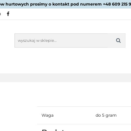
ów hurtowych prosimy o kontakt pod numerem +48 609 215 
PROMOCJE
NOWOŚCI
BESTSELLERY
BLOG
9
NOWOŚCI
BESTSELLERY
Waga
do 5 gram