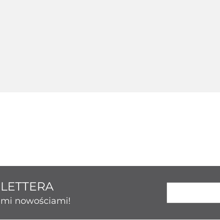
Srebrny 124214
ny 124236
Srebrny 124237
Srebrny 
123.43
50.86
189.26
131.
SLETTERA
kimi nowościami!