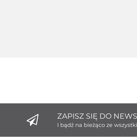
Srebrny 124235
Srebr
Srebrny 124229
189.26
1
172.80
ZAPISZ SIĘ DO NEW
I bądź na bieżąco ze wszyst