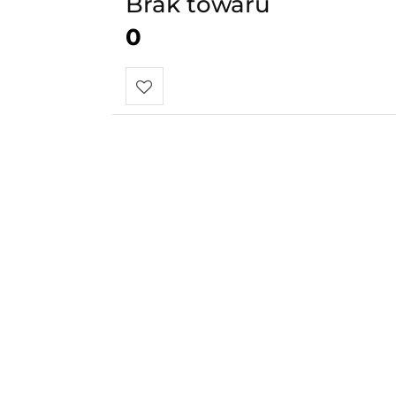
Brak towaru
0
Do
przechowalni