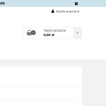
909
KONTAKT
Strefa klienta
Zaloguj się
Załóż konto
TWÓJ KOSZYK
0
0,00 zł
Dodaj zgłoszenie
Zgody cookies
BLOG
KONTAKT