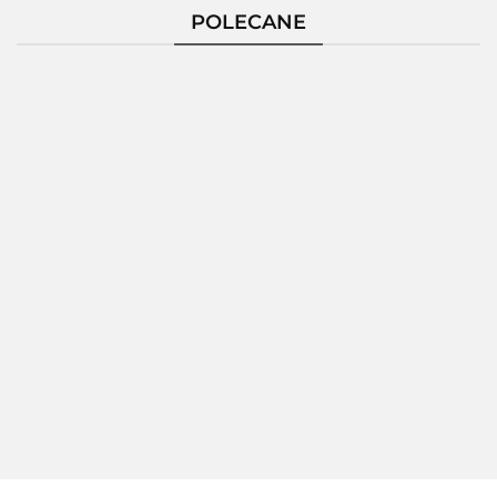
POLECANE
Pierścionek
Pierścionek
Pierścionek
Pierścio
Srebrny
Srebrny
Srebrny
Srebrn
124229
124235
124236
124237
172.80
189.26
150.86
189.2