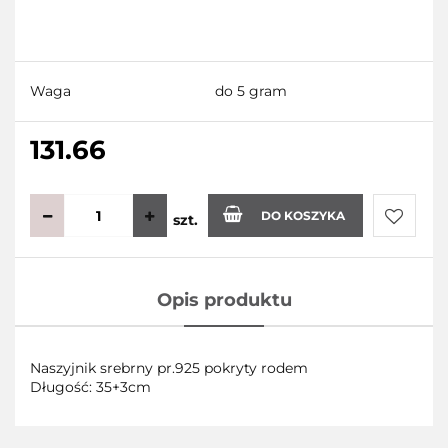
Waga
do 5 gram
131.66
DO KOSZYKA
szt.
Do
Opis produktu
przecho
Naszyjnik srebrny pr.925 pokryty rodem
Długość: 35+3cm