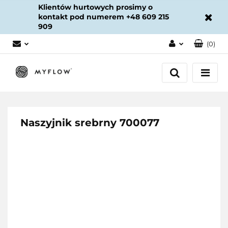
Klientów hurtowych prosimy o
kontakt pod numerem +48 609 215
909
(
0
)
Zaloguj się
Załóż konto
Dodaj zgłoszenie
Zgody cookies
Naszyjnik srebrny 700077