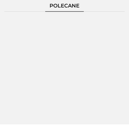
POLECANE
Pierścionek
Pierścionek
Pierścionek
Pierścio
Srebrny
Srebrny
Srebrny
Srebrn
124229
124235
124236
124237
172.80
189.26
150.86
189.2