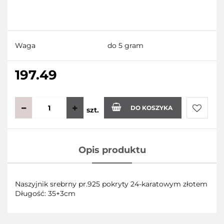
Waga
do 5 gram
197.49
DO KOSZYKA
szt.
Do
Opis produktu
przecho
Naszyjnik srebrny pr.925 pokryty 24-karatowym złotem
Długość: 35+3cm