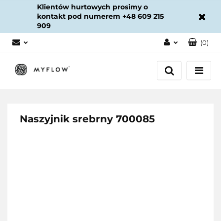
Klientów hurtowych prosimy o
kontakt pod numerem +48 609 215
909
(
0
)
Zaloguj się
Załóż konto
Dodaj zgłoszenie
Zgody cookies
Naszyjnik srebrny 700085