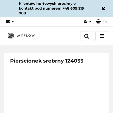
Klientów hurtowych prosimy o
kontakt pod numerem +48 609 215
909
(
0
)
Zaloguj się
Załóż konto
Dodaj zgłoszenie
Zgody cookies
Pierścionek srebrny 124033