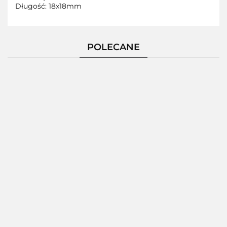
Długość: 18x18mm
POLECANE
Pierścionek
Pierścionek
Pierścionek
Pierścio
Srebrny
Srebrny
Srebrny
Srebrn
124229
124235
124236
124237
172.80
189.26
150.86
189.2