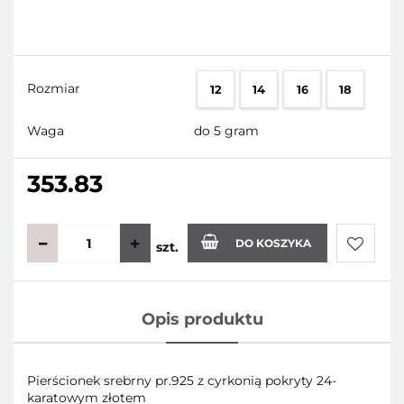
Rozmiar
12
14
16
18
Waga
do 5 gram
353.83
DO KOSZYKA
szt.
Do
Opis produktu
przecho
Pierścionek srebrny pr.925 z cyrkonią pokryty 24-
karatowym złotem