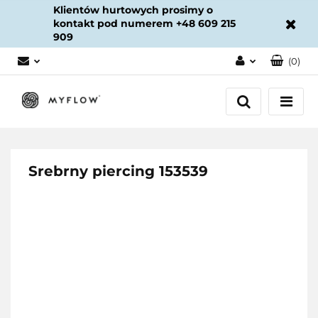
Klientów hurtowych prosimy o
kontakt pod numerem +48 609 215
909
(
0
)
Zaloguj się
Załóż konto
Dodaj zgłoszenie
Zgody cookies
Srebrny piercing 153539