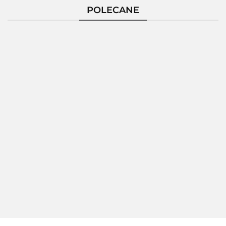
POLECANE
Pierścionek
Pierścionek
Pierścionek
Pierścio
Srebrny
Srebrny
Srebrny
Srebrn
124229
124235
124236
124237
172.80
189.26
150.86
189.2