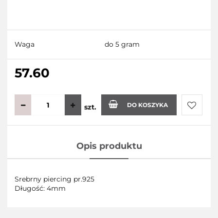
Waga
do 5 gram
57.60
DO KOSZYKA
szt.
Do
Opis produktu
przecho
Srebrny piercing pr.925
Długość: 4mm