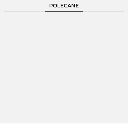
POLECANE
Pierścionek
Pierścionek
Pierścionek
Pierścio
Srebrny
Srebrny
Srebrny
Srebrn
124229
124235
124236
124237
172.80
189.26
150.86
189.2