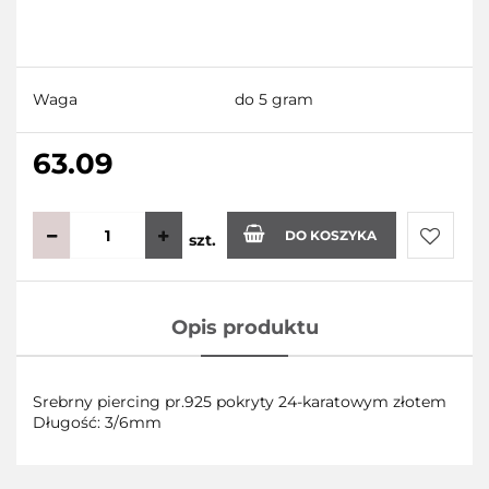
Waga
do 5 gram
63.09
DO KOSZYKA
szt.
Do
Opis produktu
przecho
Srebrny piercing pr.925 pokryty 24-karatowym złotem
Długość: 3/6mm