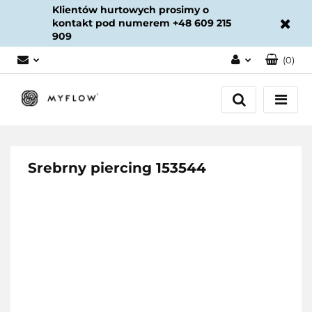
Klientów hurtowych prosimy o
kontakt pod numerem +48 609 215
909
(
0
)
Zaloguj się
Załóż konto
Dodaj zgłoszenie
Zgody cookies
Srebrny piercing 153544