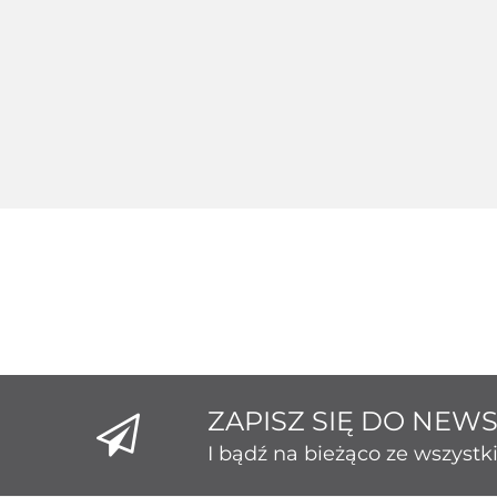
Srebrny 124235
Srebr
Srebrny 124229
189.26
1
172.80
ZAPISZ SIĘ DO NEW
I bądź na bieżąco ze wszyst