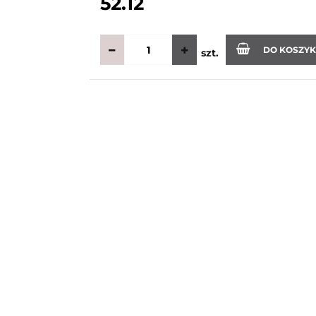
52.12
DO KOSZY
szt.