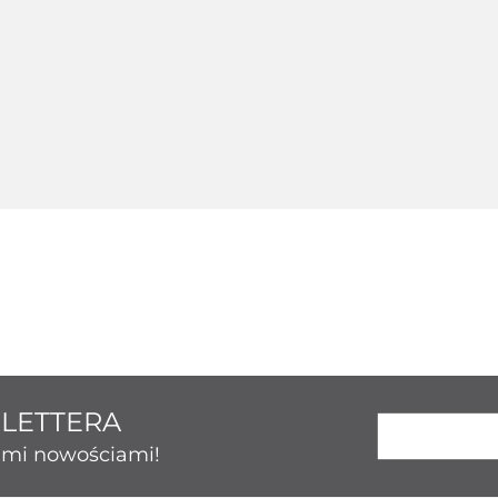
Srebrny 124214
ny 124236
Srebrny 124237
Srebrny 
123.43
50.86
189.26
131.
SLETTERA
kimi nowościami!