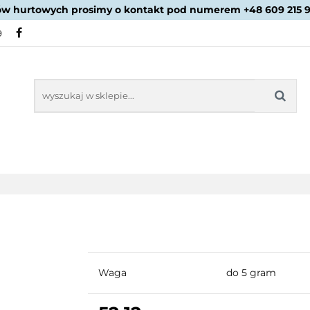
ów hurtowych prosimy o kontakt pod numerem +48 609 215 
PROMOCJE
NOWOŚCI
BESTSELLERY
BLOG
9
NOWOŚCI
BESTSELLERY
Waga
do 5 gram