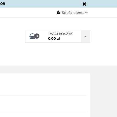
909
KONTAKT
Strefa klienta
Zaloguj się
Załóż konto
TWÓJ KOSZYK
0
0,00 zł
Dodaj zgłoszenie
Zgody cookies
BLOG
KONTAKT