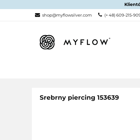
Klient
KATEGORIE
shop@myflowsilver.com
(+ 48) 609-215-90
KATEGORIE
PROMOCJE
Srebrny piercing 153639