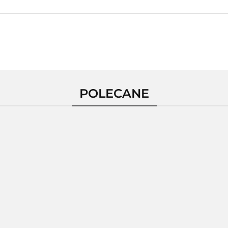
POLECANE
Pierścionek
ścionek
Pierścionek
Pierśc