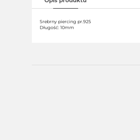
Opis produktu
Srebrny piercing pr.925
Długość: 10mm
Pierścionek
Pier
Pierścionek