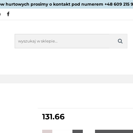
ów hurtowych prosimy o kontakt pod numerem +48 609 215 
PROMOCJE
NOWOŚCI
BESTSELLERY
BLOG
9
NOWOŚCI
BESTSELLERY
131.66