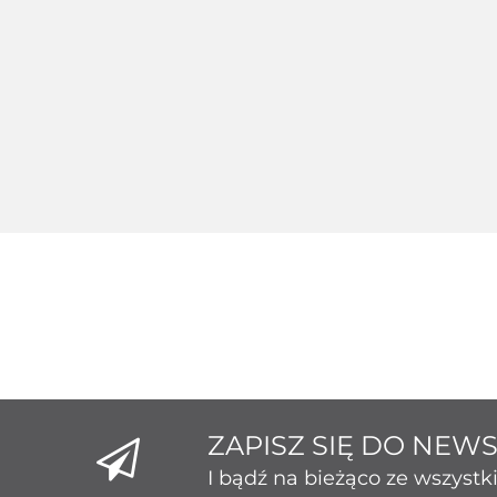
Pierścionek
Pier
Pierścionek
Srebrny 124235
Srebr
Srebrny 124229
189.26
1
172.80
ZAPISZ SIĘ DO NEW
I bądź na bieżąco ze wszyst