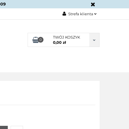
909
KONTAKT
Strefa klienta
Zaloguj się
Załóż konto
TWÓJ KOSZYK
0
0,00 zł
Dodaj zgłoszenie
Zgody cookies
BLOG
KONTAKT