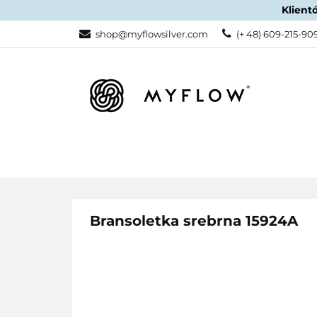
Klient
KATEGORIE
shop@myflowsilver.com
(+ 48) 609-215-90
KATEGORIE
PROMOCJE
Bransoletka srebrna 15924A